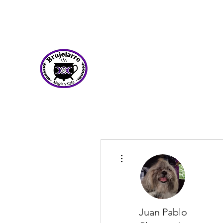
contacto@brujelarre.com
Local: 55-8817-0398 | WhatsA
Brujelarre
Más acciones
Juan Pablo