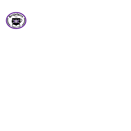
Brujelarre
Local:
55-8817-0398
| WhatsApp:
55-3424-2704
contacto@brujelarre.com